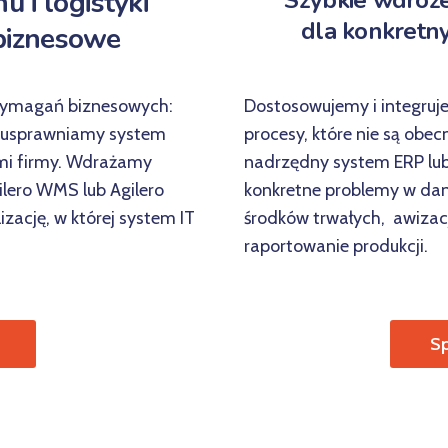
 i logistyki
Szybkie wdroże
dla konkretn
biznesowe
ymagań biznesowych:
Dostosowujemy i integruj
, usprawniamy system
procesy, które nie są obe
ami firmy. Wdrażamy
nadrzędny system ERP lub
lero WMS lub Agilero
konkretne problemy w dan
ację, w której system IT
środków trwałych, awiza
raportowanie produkcji.
Sp