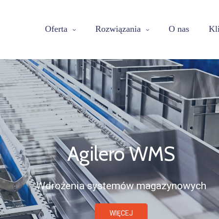
Oferta
Rozwiązania
O nas
Kl
Agilero WMS
Wdrożenia systemów magazynowych
WIĘCEJ