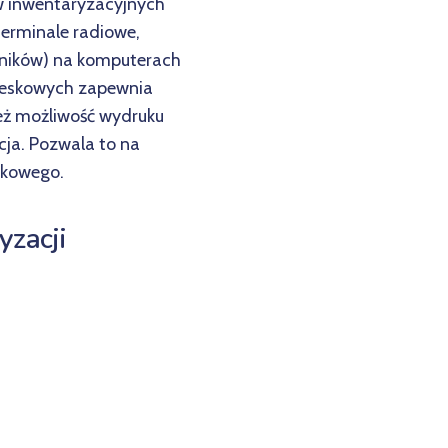
w inwentaryzacyjnych
terminale radiowe,
yników) na komputerach
kreskowych zapewnia
eż możliwość wydruku
cja. Pozwala to na
skowego.
yzacji