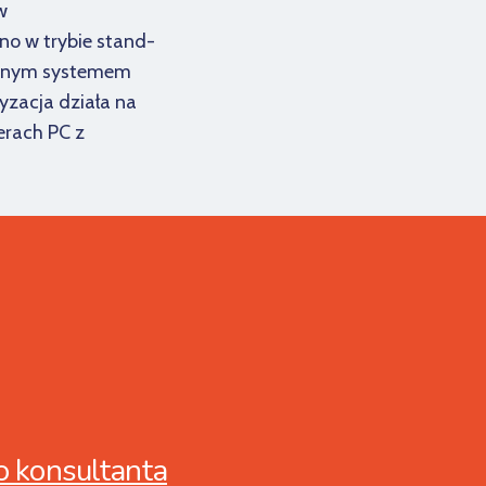
w
wno w trybie stand-
trznym systemem
yzacja działa na
erach PC z
o konsultanta