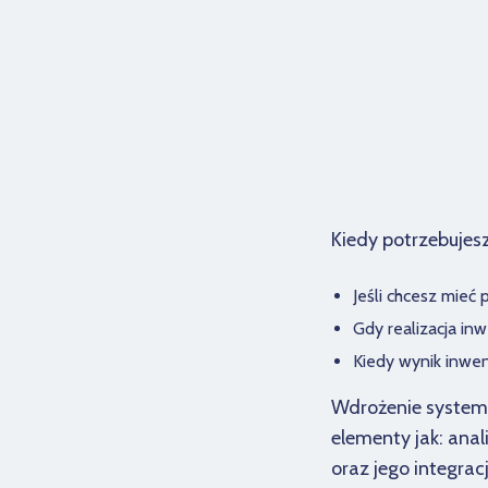
Kiedy potrzebujes
Jeśli chcesz mieć
Gdy realizacja in
Kiedy wynik inwen
Wdrożenie systemu
elementy jak: ana
oraz jego integrac