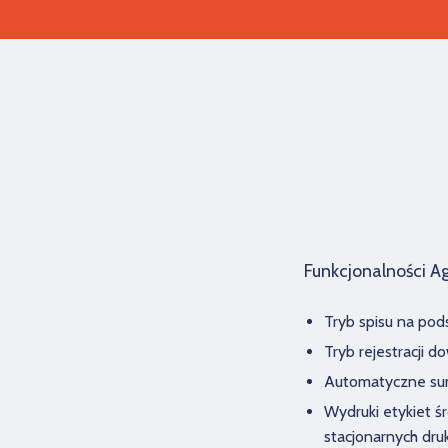
Funkcjonalności A
Tryb spisu na po
Tryb rejestracji 
Automatyczne sum
Wydruki etykiet ś
stacjonarnych dr