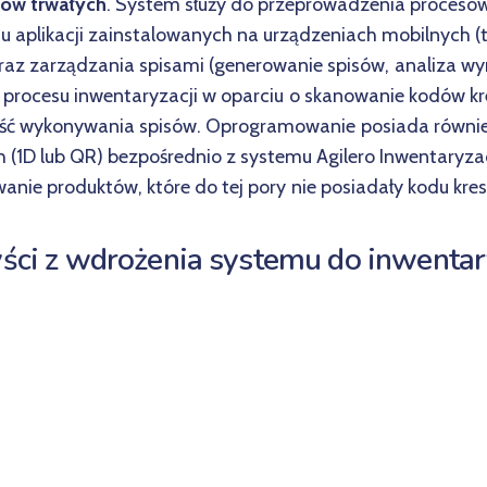
ków trwałych
. System służy do przeprowadzenia procesó
u aplikacji zainstalowanych na urządzeniach mobilnych (
oraz zarządzania spisami (generowanie spisów, analiza w
ja procesu inwentaryzacji w oparciu o skanowanie kodów 
ość wykonywania spisów. Oprogramowanie posiada równi
(1D lub QR) bezpośrednio z systemu Agilero Inwentaryza
anie produktów, które do tej pory nie posiadały kodu kre
ści z wdrożenia systemu do inwentar