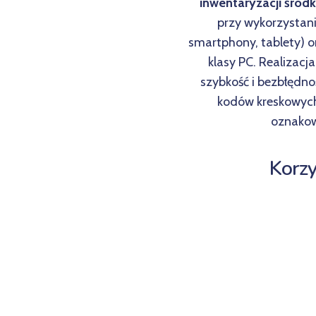
inwentaryzacji środ
przy wykorzystani
smartphony, tablety) 
klasy PC. Realizac
szybkość i bezbłędn
kodów kreskowych 
oznakow
Korzy