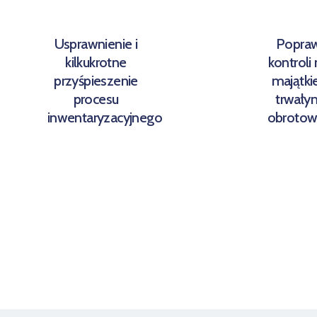
Usprawnienie i
Popra
kilkukrotne
kontroli
przyśpieszenie
majątk
procesu
trwałym
inwentaryzacyjnego
obroto