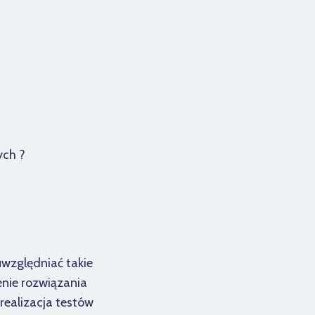
ych ?
uwzględniać takie
enie rozwiązania
 realizacja testów