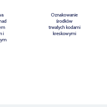
wa
Oznakowanie
 nad
środków
iem
trwałych kodami
 i
kreskowymi
wym