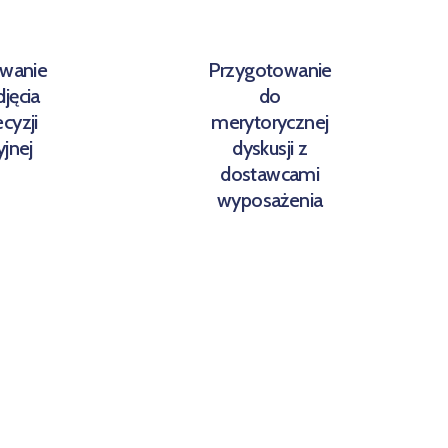
wanie
Przygotowanie
jęcia
do
cyzji
merytorycznej
jnej
dyskusji z
dostawcami
wyposażenia