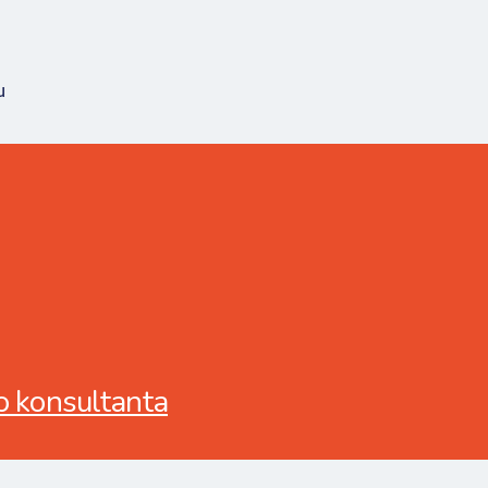
u
o konsultanta