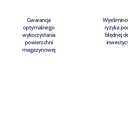
Gwarancja
Wyelimino
optymalnego
ryzyka pod
wykorzystania
błędnej de
powierzchni
inwestycy
magazynowej