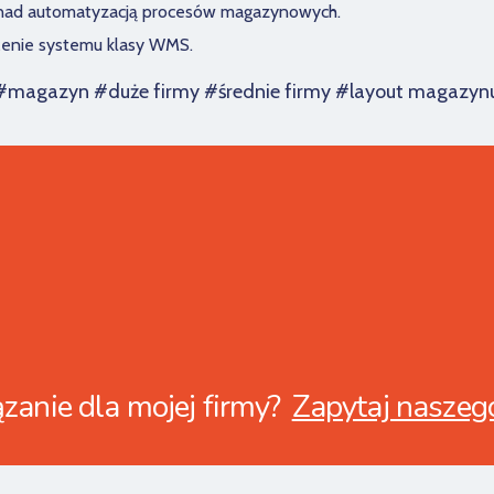
 nad automatyzacją procesów magazynowych.
enie systemu klasy WMS.
#magazyn #duże firmy #średnie firmy #layout magazyn
zanie dla mojej firmy?
Zapytaj naszeg