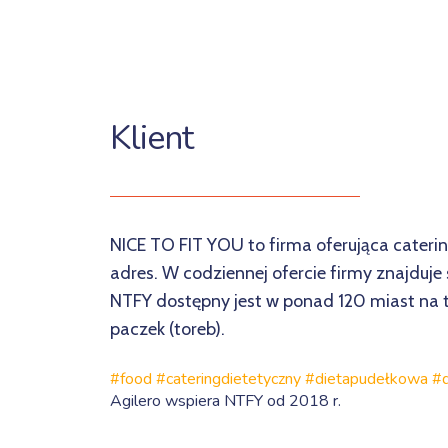
Klient
NICE TO FIT YOU to firma oferująca cateri
adres. W codziennej ofercie firmy znajduje
NTFY dostępny jest w ponad 120 miast na t
paczek (toreb).
#food #cateringdietetyczny #dietapudełkowa 
Agilero wspiera NTFY od 2018 r.