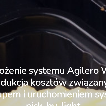
ożenie systemu Agilero
redukcja kosztów związan
upem i uruchomieniem s