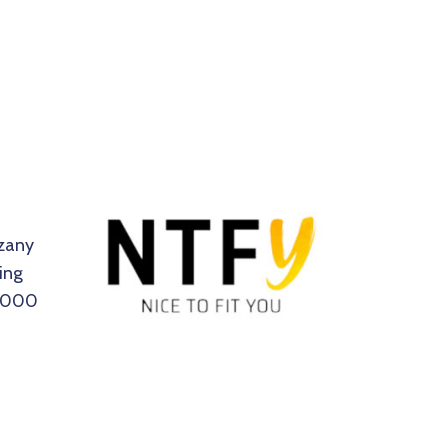
azany
ing
 7000