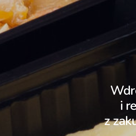
Wdr
i 
z zak