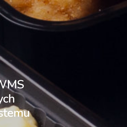
 WMS
ych
ystemu