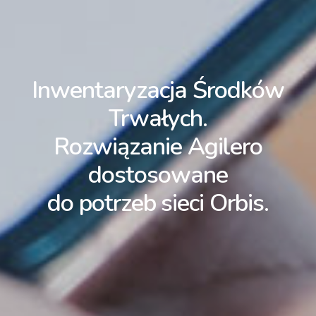
Inwentaryzacja Środków
Trwałych.
Rozwiązanie Agilero
dostosowane
do potrzeb sieci Orbis.