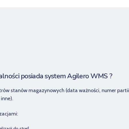
nalności posiada system Agilero WMS ?
rów stanów magazynowych (data ważności, numer partii, 
inne).
zacjami:
lizacji do stref