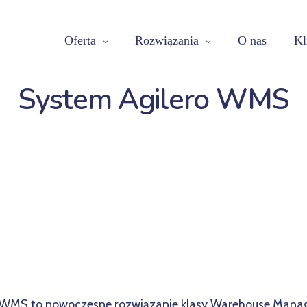
Oferta
Rozwiązania
O nas
Kl
System Agilero WMS
 WMS to nowoczesne rozwiązanie klasy Warehouse Man