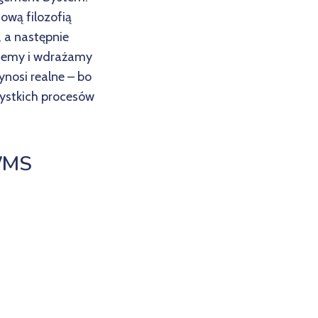
ową filozofią
 a następnie
ujemy i wdrażamy
nosi realne – bo
ystkich procesów
 WMS