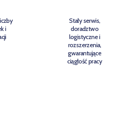
iczby
Stały serwis,
k i
doradztwo
cji
logistyczne i
rozszerzenia,
gwarantujące
ciągłość pracy