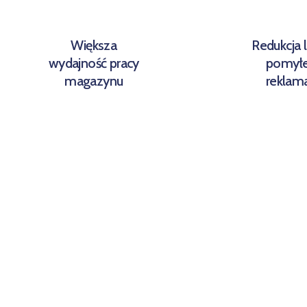
Większa
Redukcja l
wydajność pracy
pomyłe
magazynu
reklama