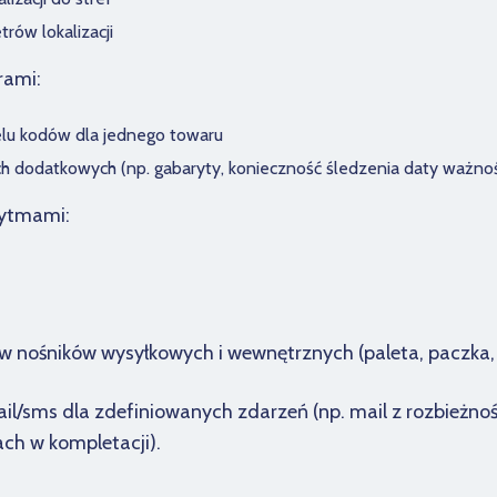
rów lokalizacji
rami:
elu kodów dla jednego towaru
h dodatkowych (np. gabaryty, konieczność śledzenia daty ważnoś
rytmami:
 nośników wysyłkowych i wewnętrznych (paleta, paczka, li
l/sms dla zdefiniowanych zdarzeń (np. mail z rozbieżno
ach w kompletacji).