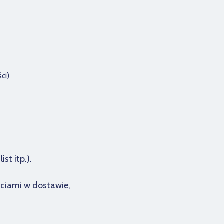
ci)
st itp.).
ściami w dostawie,