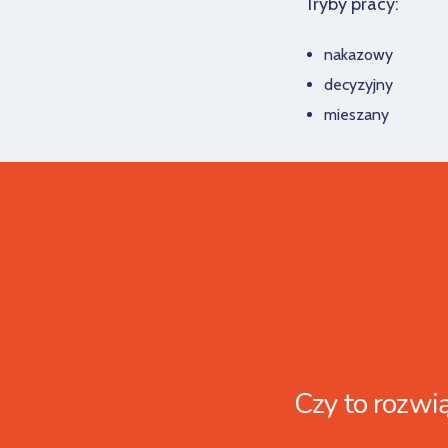
Tryby pracy:
nakazowy
decyzyjny
mieszany
Czy to rozwią