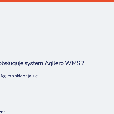
 obsługuje system Agilero WMS ?
gilero składają się:
zne