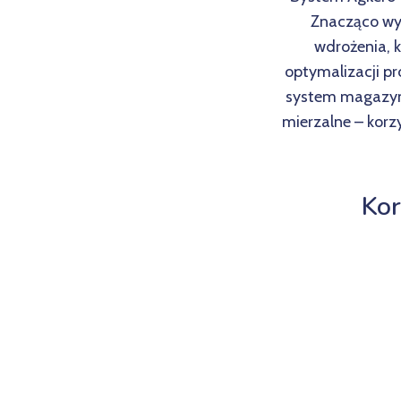
Znacząco wyr
wdrożenia, 
optymalizacji p
system magazyno
mierzalne – kor
Kor