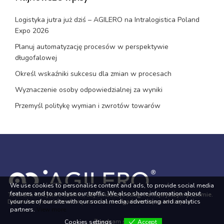
Logistyka jutra już dziś – AGILERO na Intralogistica Poland
Expo 2026
Planuj automatyzację procesów w perspektywie
długofalowej
Określ wskaźniki sukcesu dla zmian w procesach
Wyznaczenie osoby odpowiedzialnej za wyniki
Przemyśl politykę wymian i zwrotów towarów
We use cookies to personalise content and ads, to provide social media
features and to analyse our traffic. We also share information about
Ta strona korzysta z cookies, aby świadczyć usługi na najwyższym poziomie.
your use of our site with our social media, advertising and analytics
Dalsze korzystanie ze strony oznacza, że zgadzasz się na ich użycie.
partners.
View more
Mapa strony
Zgadzam się
Cookies settings
Accept