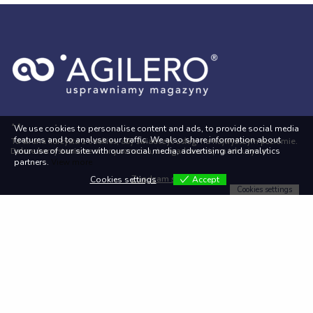
Mapa strony
We use cookies to personalise content and ads, to provide social media
features and to analyse our traffic. We also share information about
Ta strona korzysta z cookies, aby świadczyć usługi na najwyższym poziomie.
your use of our site with our social media, advertising and analytics
Dalsze korzystanie ze strony oznacza, że zgadzasz się na ich użycie.
partners.
View more
Start
Klienci
Zgadzam się
Cookies settings
Accept
Oferta
Blog
Cookies settings
Rozwiązania
Ebook
O nas
Kontakt
Dane rejestrowe firmy
ul. Ostatnia 1c